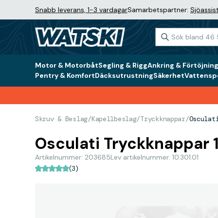
Snabb leverans, 1-3 vardagar
Samarbetspartner:
Sjöassis
Motor & Motorbåt
Segling & Rigg
Ankring & Förtöjnin
Pentry & Komfort
Däcksutrustning
Säkerhet
Vattenspo
Skruv & Beslag
/
Kapellbeslag
/
Tryckknappar
/
Osculat
Osculati Tryckknappar
Artikelnummer: 203685
Lev artikelnummer: 10.301.01
(3)