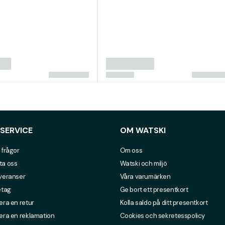
SERVICE
OM WATSKI
 frågor
Om oss
ta oss
Watski och miljö
everanser
Våra varumärken
etag
Ge bort ett presentkort
era en retur
Kolla saldo på ditt presentkort
era en reklamation
Cookies och sekretesspolicy