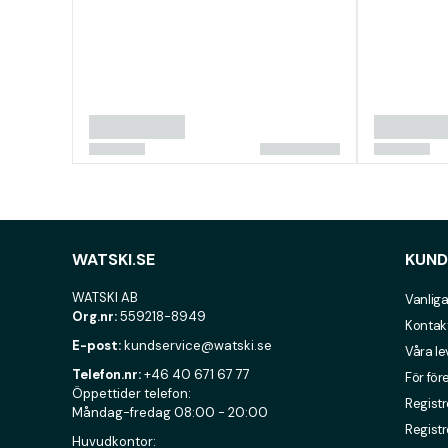
WATSKI.SE
KUND
WATSKI AB
Vanliga
Org.nr:
559218-8949
Kontak
E-post:
kundservice@watski.se
Våra l
Telefon.nr:
+46 40 671 67 77
För för
Öppettider telefon:
Registr
Måndag-fredag 08:00 - 20:00
Registr
Huvudkontor: