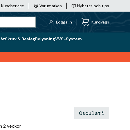
Kundservice
Varumärken
Nyheter och tips
Logga in
Kundvagn
båt
Skruv & Beslag
Belysning
VVS-System
Osculati
om 2 veckor