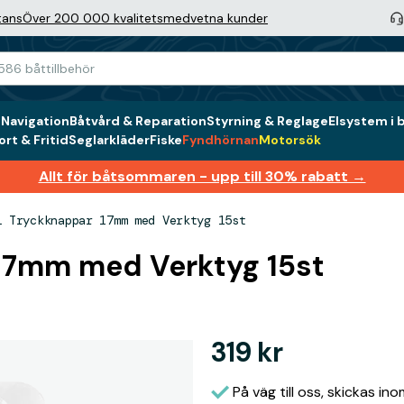
tans
Över 200 000 kvalitetsmedvetna kunder
g
Navigation
Båtvård & Reparation
Styrning & Reglage
Elsystem i 
rt & Fritid
Seglarkläder
Fiske
Fyndhörnan
Motorsök
Allt för båtsommaren - upp till 30% rabatt →
i Tryckknappar 17mm med Verktyg 15st
 17mm med Verktyg 15st
319 kr
På väg till oss, skickas in