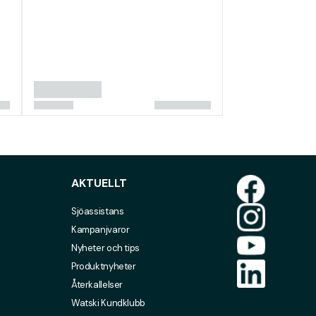
AKTUELLT
Sjöassistans
Kampanjvaror
Nyheter och tips
Produktnyheter
Återkallelser
Watski Kundklubb