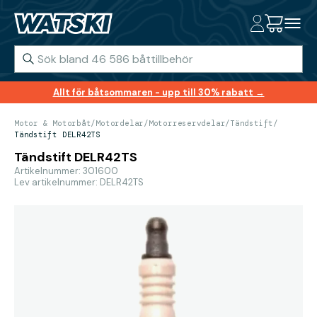
Allt för båtsommaren - upp till 30% rabatt →
Motor & Motorbåt
/
Motordelar
/
Motorreservdelar
/
Tändstift
/
Tändstift DELR42TS
Tändstift DELR42TS
Artikelnummer: 301600
Lev artikelnummer: DELR42TS