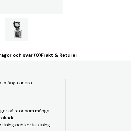
rågor och svar (0)
Frakt & Returer
om många andra
nger så stor som många
utökade
ttning och kortslutning.