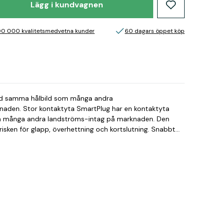
Lägg i kundvagnen
00 000 kvalitetsmedvetna kunder
60 dagars öppet köp
med samma hålbild som många andra
r en kontaktyta
om många andra landströms-intag på marknaden. Den
en för glapp, överhettning och kortslutning. Snabbt
st och tätad En tätning omsluter
st av fyra olika låsmekanismer. Konstruktionen minimerar
ning där kontakten åkt ur intaget. Läs mer på vår
ik