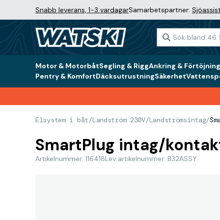
Snabb leverans, 1-3 vardagar
Samarbetspartner:
Sjöassis
Motor & Motorbåt
Segling & Rigg
Ankring & Förtöjnin
Pentry & Komfort
Däcksutrustning
Säkerhet
Vattenspo
Elsystem i båt
/
Landström 230V
/
Landströmsintag
/
Sm
SmartPlug intag/kontak
Artikelnummer: 116418
Lev artikelnummer: B32ASSY