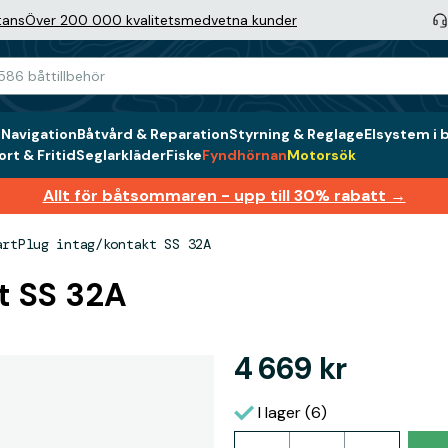
tans
Över 200 000 kvalitetsmedvetna kunder
g
Navigation
Båtvård & Reparation
Styrning & Reglage
Elsystem i 
rt & Fritid
Seglarkläder
Fiske
Fyndhörnan
Motorsök
Allt för båtsommaren - upp till 30% rabatt →
artPlug intag/kontakt SS 32A
t SS 32A
4 669 kr
I lager (6)