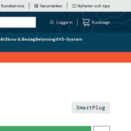
Kundservice
Varumärken
Nyheter och tips
Logga in
Kundvagn
båt
Skruv & Beslag
Belysning
VVS-System
SmartPlug