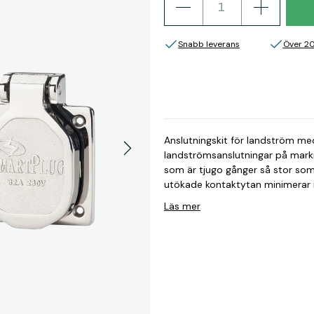
Snabb leverans
Över 2
Anslutningskit för landström 
landströmsanslutningar på marknaden. Stor kontaktyta SmartPlug ha
som är tjugo gånger så stor s
utökade kontaktytan minimerar risk
& enkelt Inga L-formade stift och inget vridande för att ansluta kontakten. Det är bara
Läs mer
att koppla in kontakten likt ett helt vanligt eluttag. Lå
kontakten som i sin tur låses fa
risken för fukt eller en misslyckad ladd
sida SmartPlug – Innovativ Tekn