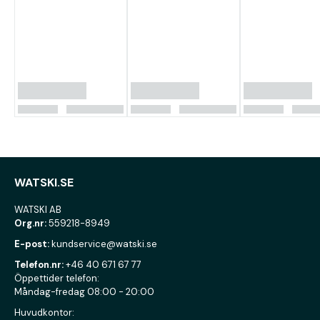
WATSKI.SE
WATSKI AB
Org.nr:
559218-8949
E-post:
kundservice@watski.se
Telefon.nr:
+46 40 671 67 77
Öppettider telefon:
Måndag-fredag 08:00 - 20:00
Huvudkontor: