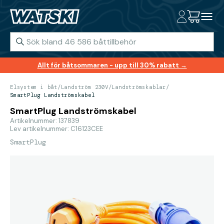
Allt för båtsommaren - upp till 30% rabatt →
Elsystem i båt
/
Landström 230V
/
Landströmskablar
/
SmartPlug Landströmskabel
SmartPlug Landströmskabel
Artikelnummer: 137839
Lev artikelnummer: C16123CEE
SmartPlug