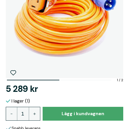
1
/
2
5 289 kr
I lager (1)
Lägg i kundvagnen
Snabb leverans