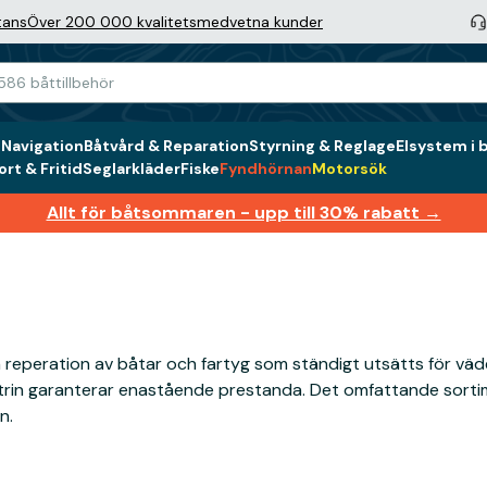
tans
Över 200 000 kvalitetsmedvetna kunder
g
Navigation
Båtvård & Reparation
Styrning & Reglage
Elsystem i 
rt & Fritid
Seglarkläder
Fiske
Fyndhörnan
Motorsök
Allt för båtsommaren - upp till 30% rabatt →
 och reperation av båtar och fartyg som ständigt utsätts för väd
trin garanterar enastående prestanda. Det omfattande sortime
n.