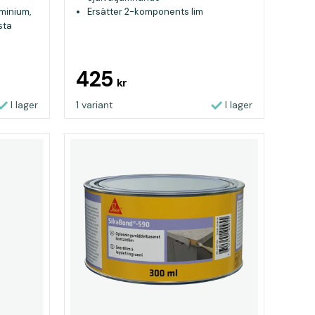
uminium,
Ersätter 2-komponents lim
sta
dda
425
kr
I lager
1 variant
I lager