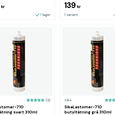
5
139
kr
kr
I lager
1 variant
Sika
(2)
astomer-710
SikaLastomer-710
ätning svart 310ml
butyltätning grå 310ml