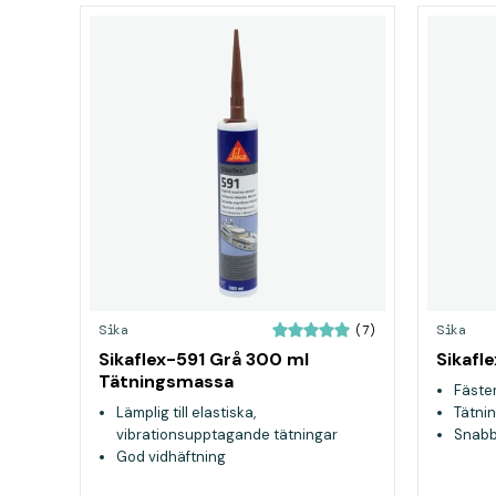
Sika
Sika
(7)
Sikaflex-591 Grå 300 ml
Sikafl
Tätningsmassa
Fäster
Lämplig till elastiska,
Tätnin
vibrationsupptagande tätningar
Snabb
God vidhäftning
Passar både inom och utomhus