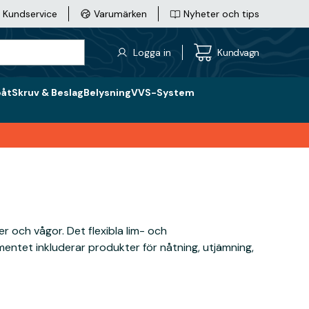
Kundservice
Varumärken
Nyheter och tips
Logga in
Kundvagn
båt
Skruv & Beslag
Belysning
VVS-System
er och vågor. Det flexibla lim- och
ntet inkluderar produkter för nåtning, utjämning,