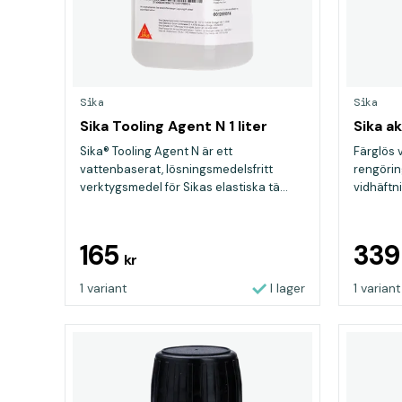
Sika
Sika
Sika Tooling Agent N 1 liter
Sika a
Sika® Tooling Agent N är ett
Färglös 
vattenbaserat, lösningsmedelsfritt
rengörin
verktygsmedel för Sikas elastiska tä...
vidhäftn
material, t
165
33
kr
1 variant
I lager
1 variant