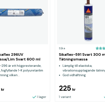
Sika
ikaflex 296UV
Sikaflex-591 Svart 300 m
ssa/Lim Svart 600 ml
Tätningsmassa
®-296 är ett högpresterande,
Lämplig till elastiska,
, fogfyllande 1-K polyuretanlim
vibrationsupptagande tätnin
imning vilken...
God vidhäftning
Passar både inom och utom
5
225
kr
kr
I lager
1 variant