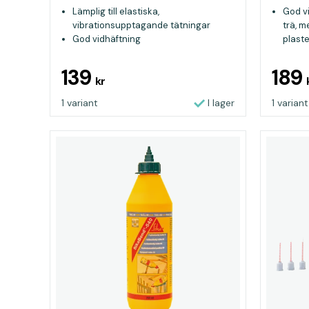
Lämplig till elastiska,
God vi
vibrationsupptagande tätningar
trä, m
God vidhäftning
plaste
Passar både inom och utomhus
Bestä
kemika
139
189
kr
1 variant
I lager
1 variant