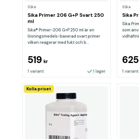
Sika
Sika
Sika Primer 206 G+P Svart 250
Sika P
ml
Sika Pri
Sika® Primer-206 G+P 250 ml är en
som anvä
lösningsmedels-baserad svart primer
vidhäftn
vilken reagerar med fukt och b...
519
62
kr
1 variant
I lager
1 variant
Kolla priset