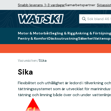
Snabb leverans, 1-3 vardagar
Samarbetspartner:
Sjöassis
Motor & Motorbåt
Segling & Rigg
Ankring & Förtöjnin
Pentry & Komfort
Däcksutrustning
Säkerhet
Vattenspo
Varumärken
/
Sika
Sika
Flexibilitet och uthållighet är ledord i tillverkning
tättningssystemet som är utvecklat för marinindus
tätning och limning både över och under vattenlinje