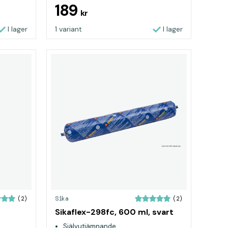
kemikalier och UV-strålar
189
kr
I lager
1 variant
I lager
Sika
(2)
(2)
Sikaflex-298fc, 600 ml, svart
Självutjämnande