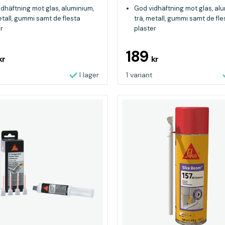
dhäftning mot glas, aluminium,
God vidhäftning mot glas, al
etall, gummi samt de flesta
trä, metall, gummi samt de fle
r
plaster
ndig mot vatten,utspädda
Beständig mot vatten,utspä
lier och UV-strålar
kemikalier och UV-strålar
189
kr
kr
I lager
1 variant