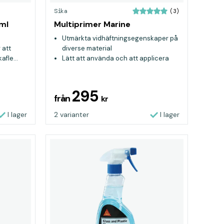
Sika
(3)
ml
Multiprimer Marine
Utmärkta vidhäftningsegenskaper på
 att
diverse material
fle...
Lätt att använda och att applicera
Utmärkt hållbarhet
295
från
kr
I lager
2 varianter
I lager