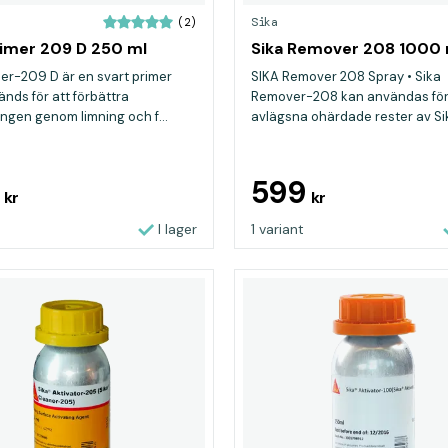
Sika
(2)
rimer 209 D 250 ml
Sika Remover 208 1000 
mer-209 D är en svart primer
SIKA Remover 208 Spray • Sika
nds för att förbättra
Remover-208 kan användas för
ingen genom limning och f...
avlägsna ohärdade rester av Sika
5
599
kr
kr
I lager
1 variant