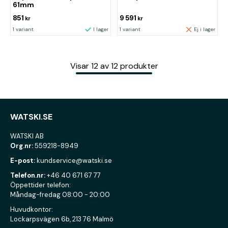
61mm
851
9 591
kr
kr
1 variant
I lager
1 variant
Ej i lager
Visar
12
av
12
produkter
WATSKI.SE
WATSKI AB
Org.nr:
559218-8949
E-post:
kundservice@watski.se
Telefon.nr:
+46 40 671 67 77
Öppettider telefon:
Måndag-fredag 08:00 - 20:00
Huvudkontor:
Lockarpsvägen 6b, 213 76 Malmö