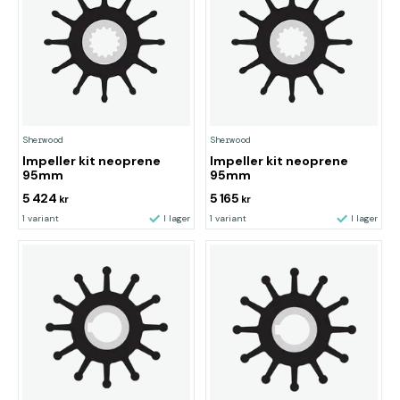
Sherwood
Sherwood
Impeller kit neoprene
Impeller kit neoprene
95mm
95mm
5 424
5 165
kr
kr
1 variant
I lager
1 variant
I lager