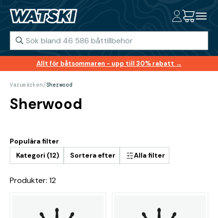
Allt för båtsommaren - upp till 30% rabatt →
Varumärken
/
Sherwood
Sherwood
Populära filter
Kategori (12)
Sortera efter
Alla filter
Produkter: 12