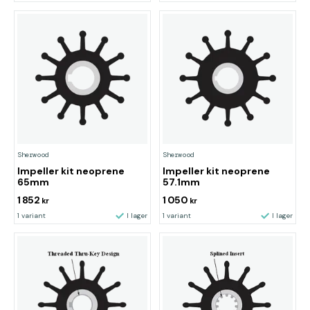
Sherwood
Sherwood
Impeller kit neoprene
Impeller kit neoprene
65mm
57.1mm
1 852
1 050
kr
kr
1 variant
I lager
1 variant
I lager