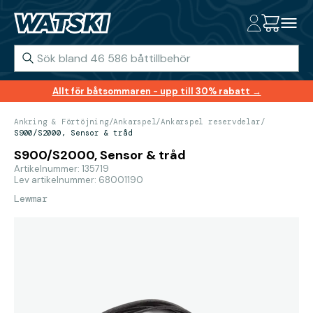
Allt för båtsommaren - upp till 30% rabatt →
Ankring & Förtöjning
/
Ankarspel
/
Ankarspel reservdelar
/
S900/S2000, Sensor & tråd
S900/S2000, Sensor & tråd
Artikelnummer: 135719
Lev artikelnummer: 68001190
Lewmar