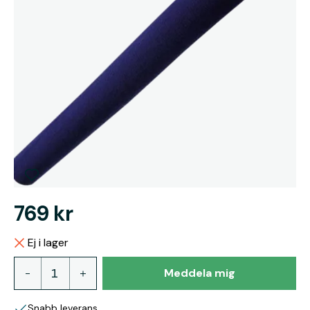
769 kr
Ej i lager
Meddela mig
Snabb leverans