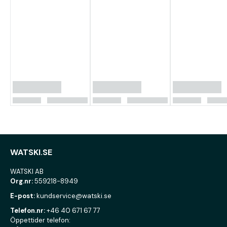
WATSKI.SE
WATSKI AB
Org.nr:
559218-8949
E-post:
kundservice@watski.se
Telefon.nr:
+46 40 671 67 77
Öppettider telefon: