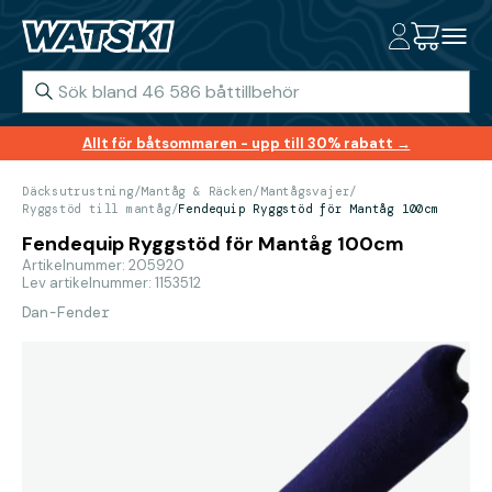
Allt för båtsommaren - upp till 30% rabatt →
Däcksutrustning
/
Mantåg & Räcken
/
Mantågsvajer
/
Ryggstöd till mantåg
/
Fendequip Ryggstöd för Mantåg 100cm
Fendequip Ryggstöd för Mantåg 100cm
Artikelnummer: 205920
Lev artikelnummer: 1153512
Dan-Fender