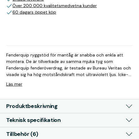
Över 200 000 kvalitetsmedvetna kunder
60 dagars öppet köp
Fenderquip ryggstöd för mantåg är snabba och enkla att
montera. De är tillverkade av samma mjuka tyg som
Fenderquip fenderöverdrag, är testade av Bureau Veritas och
visade sig ha hög motståndskraft mot ultraviolett ljus. Icke-
absorberande, snabbtorkande och smutsavvisande.
Läs mer
Produktbeskrivning
Teknisk specifikation
Tillbehör (6)