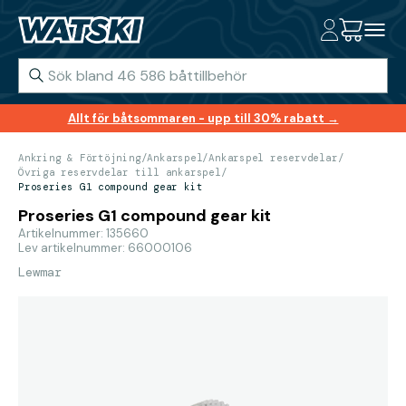
Allt för båtsommaren - upp till 30% rabatt →
Ankring & Förtöjning
/
Ankarspel
/
Ankarspel reservdelar
/
Övriga reservdelar till ankarspel
/
Proseries G1 compound gear kit
Proseries G1 compound gear kit
Artikelnummer: 135660
Lev artikelnummer: 66000106
Lewmar