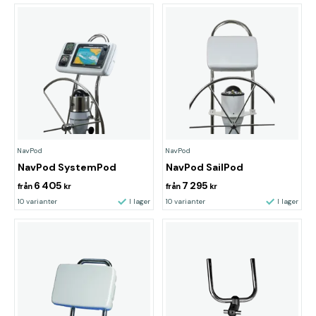
NavPod
NavPod
NavPod SystemPod
NavPod SailPod
6 405
7 295
från
kr
från
kr
10 varianter
I lager
10 varianter
I lager