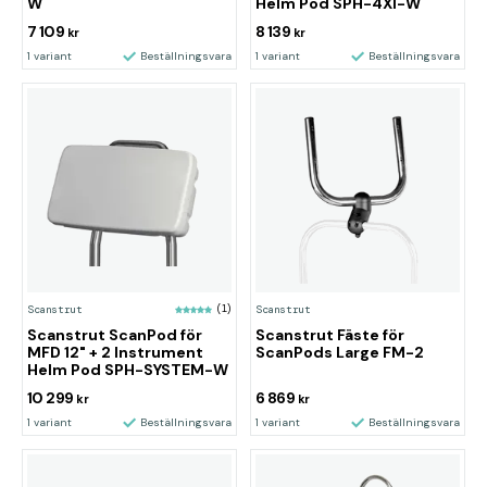
W
Helm Pod SPH-4XI-W
7 109
8 139
kr
kr
1 variant
Beställningsvara
1 variant
Beställningsvara
Scanstrut
(1)
Scanstrut
Scanstrut ScanPod för
Scanstrut Fäste för
MFD 12" + 2 Instrument
ScanPods Large FM-2
Helm Pod SPH-SYSTEM-W
10 299
6 869
kr
kr
1 variant
Beställningsvara
1 variant
Beställningsvara