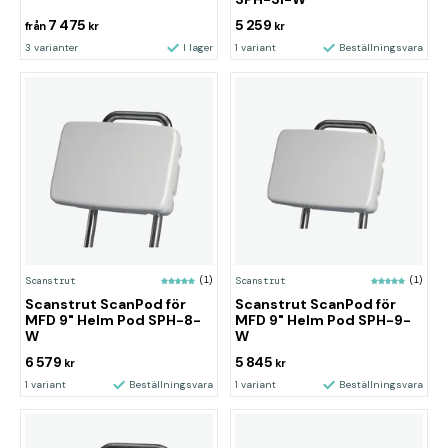
7 475
5 259
från
kr
kr
3 varianter
I lager
1 variant
Beställningsvara
Scanstrut
(1)
Scanstrut
(1)
Scanstrut ScanPod för
Scanstrut ScanPod för
MFD 9" Helm Pod SPH-8-
MFD 9" Helm Pod SPH-9-
W
W
6 579
5 845
kr
kr
1 variant
Beställningsvara
1 variant
Beställningsvara