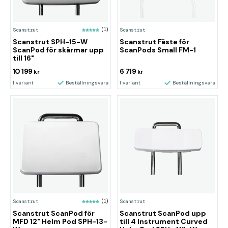
Scanstrut
(1)
Scanstrut
Scanstrut SPH-15-W
Scanstrut Fäste för
ScanPod för skärmar upp
ScanPods Small FM-1
till 16"
10 199
6 719
kr
kr
1 variant
Beställningsvara
1 variant
Beställningsvara
Scanstrut
(1)
Scanstrut
Scanstrut ScanPod för
Scanstrut ScanPod upp
MFD 12" Helm Pod SPH-13-
till 4 Instrument Curved