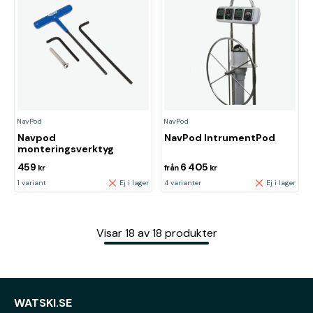
NavPod
NavPod
Navpod
NavPod IntrumentPod
monteringsverktyg
459
6 405
kr
från
kr
1 variant
Ej i lager
4 varianter
Ej i lager
Visar
18
av
18
produkter
WATSKI.SE