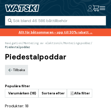
Allt för båtsommaren - upp till 30% rabatt →
Navigation
/
Montering av elektronik
/
Monteringspoddar
/
Piedestalpoddar
Piedestalpoddar
Tillbaka
Populära filter
Varumärken (18)
Sortera efter
Alla filter
Produkter: 18