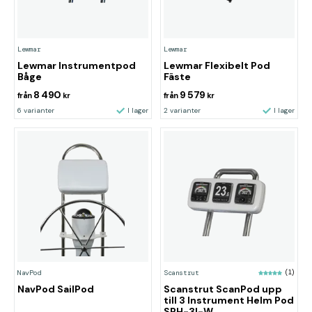
Lewmar
Lewmar
Lewmar Instrumentpod
Lewmar Flexibelt Pod
Båge
Fäste
8 490
9 579
från
kr
från
kr
6 varianter
I lager
2 varianter
I lager
NavPod
Scanstrut
(1)
NavPod SailPod
Scanstrut ScanPod upp
till 3 Instrument Helm Pod
SPH-3I-W