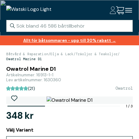
Allt för båtsommaren - upp till 30% rabatt →
Båtvård & Reparation
/
Olja & Lack
/
Träoljor & Teakoljor
/
Owatrol Marine D1
Owatrol Marine D1
Artikelnummer: 16913-1-1
Lev artikelnummer: 1630360
Owatrol
(21)
1
/
3
348 kr
Välj Variant