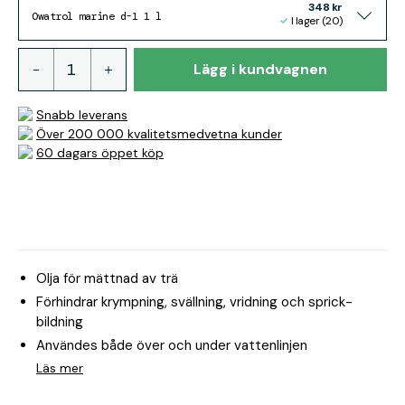
348 kr
Owatrol marine d-1 1 l
I lager (20)
Lägg i kundvagnen
Snabb leverans
Över 200 000 kvalitetsmedvetna kunder
60 dagars öppet köp
Olja för mättnad av trä
Förhindrar krympning, svällning, vridning och sprick-
bildning
Användes både över och under vattenlinjen
Läs mer