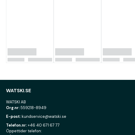
WATSKI.SE
WATSKI AB
Org.nr:
559218-8949
E-post:
kundservice@watski.se
Telefon.nr:
+46 40 671 67 77
Öppettider telefon: