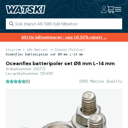
Allt för båtsommaren - upp till 30% rabatt →
Elsystem i båt
/
Batteri tillbehör
/
Polskor
/
Oceanflex batteripoler set Ø8 mm L-14 mm
Oceanflex batteripoler set Ø8 mm L-14 mm
Artikelnummer: 210772
Lev artikelnummer: 1254911
1852 Marine Quality
(1)