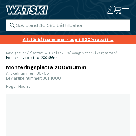
Allt för båtsommaren - upp till 30% rabatt →
Navigation
/
Plotter & Ekolod
/
Ekolodsgivare
/
Givarfästen
/
Monteringsplatta 200x80mm
Monteringsplatta 200x80mm
Artikelnummer: 136765
Lev artikelnummer: JCH1000
Mega Mount