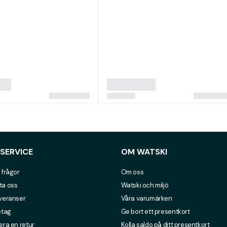
SERVICE
OM WATSKI
 frågor
Om oss
ta oss
Watski och miljö
everanser
Våra varumärken
etag
Ge bort ett presentkort
era en retur
Kolla saldo på ditt presentkort