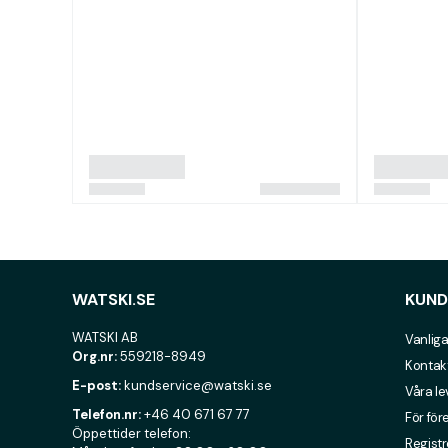
WATSKI.SE
KUND
WATSKI AB
Vanliga
Org.nr:
559218-8949
Kontak
E-post:
kundservice@watski.se
Våra l
Telefon.nr:
+46 40 671 67 77
För för
Öppettider telefon:
Registr