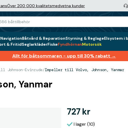
tans
Över 200 000 kvalitetsmedvetna kunder
g
Navigation
Båtvård & Reparation
Styrning & Reglage
Elsystem i 
rt & Fritid
Seglarkläder
Fiske
Fyndhörnan
Motorsök
Allt för båtsommaren - upp till 30% rabatt →
ill Johnson-Evinrude
/
Impeller till Volvo, Johnson, Yanmar
nson, Yanmar
727 kr
I lager (10)