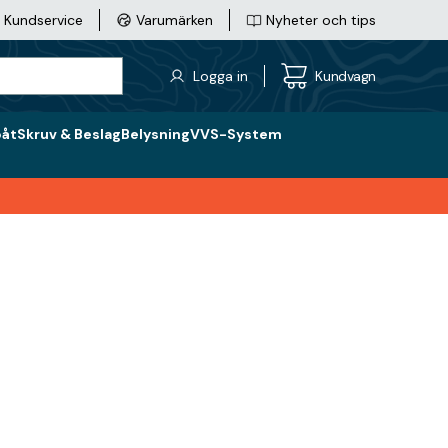
Kundservice
Varumärken
Nyheter och tips
Logga in
Kundvagn
båt
Skruv & Beslag
Belysning
VVS-System