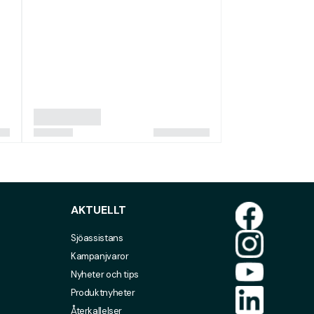
AKTUELLT
Sjöassistans
Kampanjvaror
Nyheter och tips
Produktnyheter
Återkallelser