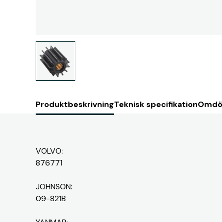
Produktbeskrivning
Teknisk specifikation
Omdö
VOLVO:
876771
JOHNSON:
09-821B