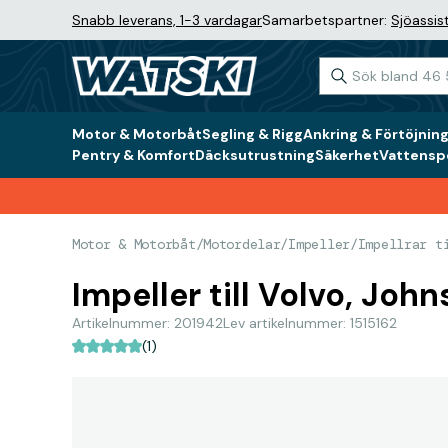
Snabb leverans, 1-3 vardagar
Samarbetspartner:
Sjöassis
Motor & Motorbåt
Segling & Rigg
Ankring & Förtöjnin
Pentry & Komfort
Däcksutrustning
Säkerhet
Vattenspo
Motor & Motorbåt
/
Motordelar
/
Impeller
/
Impellrar t
Impeller till Volvo, Joh
Artikelnummer: 201942
Lev artikelnummer: 1515162
(1)