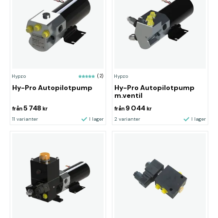
Hypro
(2)
Hypro
Hy-Pro Autopilotpump
Hy-Pro Autopilotpump
m.ventil
5 748
9 044
från
kr
från
kr
11 varianter
I lager
2 varianter
I lager