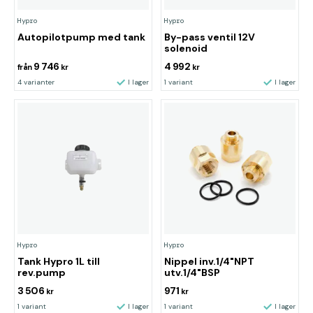
Hypro
Hypro
Autopilotpump med tank
By-pass ventil 12V
solenoid
9 746
4 992
från
kr
kr
4 varianter
I lager
1 variant
I lager
Hypro
Hypro
Tank Hypro 1L till
Nippel inv.1/4"NPT
rev.pump
utv.1/4"BSP
3 506
971
kr
kr
1 variant
I lager
1 variant
I lager