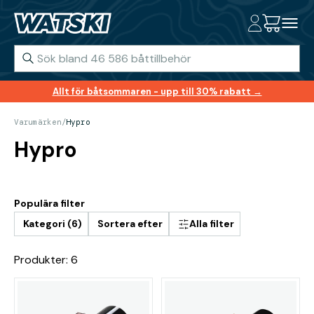
Allt för båtsommaren - upp till 30% rabatt →
Varumärken
/
Hypro
Hypro
Populära filter
Kategori (6)
Sortera efter
Alla filter
Produkter: 6