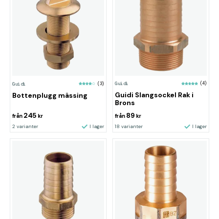
Guidi
(4)
Guidi
(3)
Guidi Slangsockel Rak i
Bottenplugg mässing
Brons
245
89
från
kr
från
kr
2 varianter
I lager
18 varianter
I lager