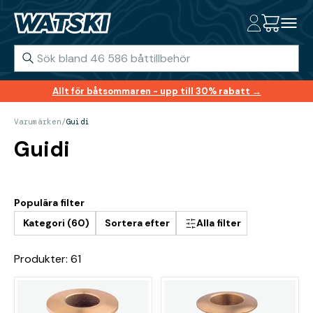
Allt för båtsommaren - upp till 30% rabatt →
Varumärken
/
Guidi
Guidi
Populära filter
Kategori (60)
Sortera efter
Alla filter
Produkter: 61