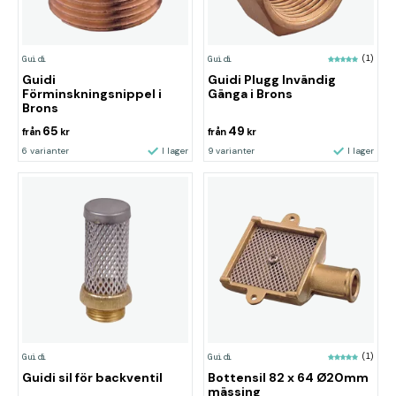
Guidi
Guidi
(1)
Guidi
Guidi Plugg Invändig
Förminskningsnippel i
Gänga i Brons
Brons
65
49
från
kr
från
kr
6 varianter
I lager
9 varianter
I lager
Guidi
Guidi
(1)
Guidi sil för backventil
Bottensil 82 x 64 Ø20mm
mässing