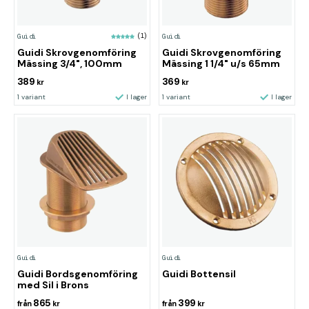
Guidi
(1)
Guidi
Guidi Skrovgenomföring
Guidi Skrovgenomföring
Mässing 3/4", 100mm
Mässing 1 1/4" u/s 65mm
389
369
kr
kr
1 variant
I lager
1 variant
I lager
Guidi
Guidi
Guidi Bordsgenomföring
Guidi Bottensil
med Sil i Brons
865
399
från
kr
från
kr