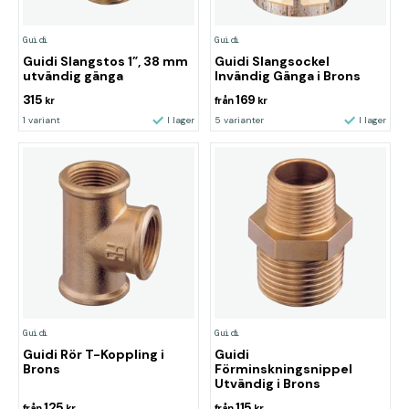
Guidi
Guidi
Guidi Slangstos 1”, 38 mm
Guidi Slangsockel
utvändig gänga
Invändig Gänga i Brons
315
169
kr
från
kr
1 variant
I lager
5 varianter
I lager
Guidi
Guidi
Guidi Rör T-Koppling i
Guidi
Brons
Förminskningsnippel
Utvändig i Brons
125
115
från
kr
från
kr