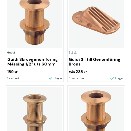
Guidi
Guidi
Guidi Skrovgenomföring
Guidi Sil till Genomföring i
Mässing 1/2" u/s 60mm
Brons
159
235
kr
från
kr
1 variant
I lager
6 varianter
I lager