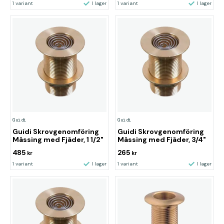
1 variant
I lager
1 variant
I lager
Guidi
Guidi
Guidi Skrovgenomföring
Guidi Skrovgenomföring
Mässing med Fjäder, 1 1/2"
Mässing med Fjäder, 3/4"
485
265
kr
kr
1 variant
I lager
1 variant
I lager