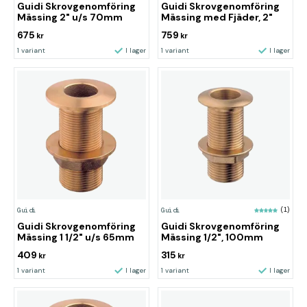
Guidi Skrovgenomföring
Guidi Skrovgenomföring
Mässing 2" u/s 70mm
Mässing med Fjäder, 2"
675
759
kr
kr
1 variant
I lager
1 variant
I lager
Guidi
Guidi
(1)
Guidi Skrovgenomföring
Guidi Skrovgenomföring
Mässing 1 1/2" u/s 65mm
Mässing 1/2", 100mm
409
315
kr
kr
1 variant
I lager
1 variant
I lager