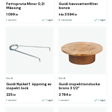
Fettspruta Minor 0,2l
Guidi havsvattenfilter
Mässing
bonze
1 099
3 594
kr
från
kr
1 variant
I lager
6 varianter
I lager
Guidi
Guidi
Guidi Nyckel f. öppning av
Guidi inspektionslucka
inspekt.lock
brons 3 1/2"
225
2 784
kr
kr
1 variant
I lager
1 variant
I lager