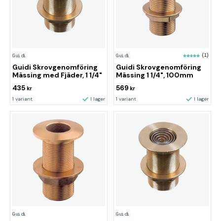
Guidi
Guidi
(1)
Guidi Skrovgenomföring
Guidi Skrovgenomföring
Mässing med Fjäder, 1 1/4"
Mässing 1 1/4", 100mm
435
569
kr
kr
1 variant
I lager
1 variant
I lager
Guidi
Guidi