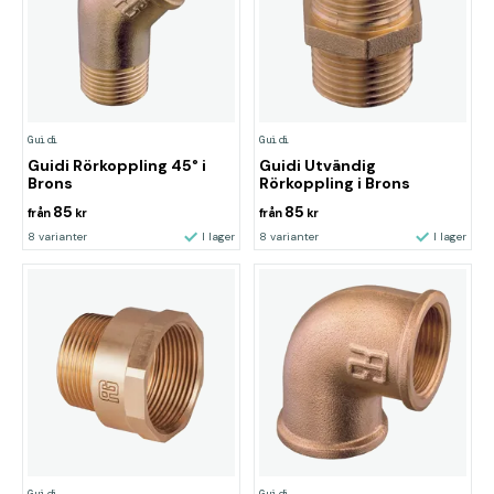
Guidi
Guidi
Guidi Rörkoppling 45° i
Guidi Utvändig
Brons
Rörkoppling i Brons
85
85
från
kr
från
kr
8 varianter
I lager
8 varianter
I lager
Guidi
Guidi