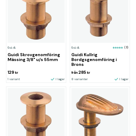
Guidi
Guidi
(3)
Guidi Skrovgenomföring
Guidi Kullrig
Mässing 3/8" u/s 55mm
Bordgsgenomföring i
Brons
129
285
kr
från
kr
1 variant
I lager
8 varianter
I lager