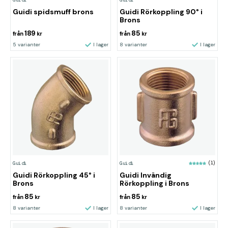
Guidi spidsmuff brons
Guidi Rörkoppling 90° i
Brons
189
85
från
kr
från
kr
5 varianter
I lager
8 varianter
I lager
Guidi
Guidi
(1)
Guidi Rörkoppling 45° i
Guidi Invändig
Brons
Rörkoppling i Brons
85
85
från
kr
från
kr
8 varianter
I lager
8 varianter
I lager