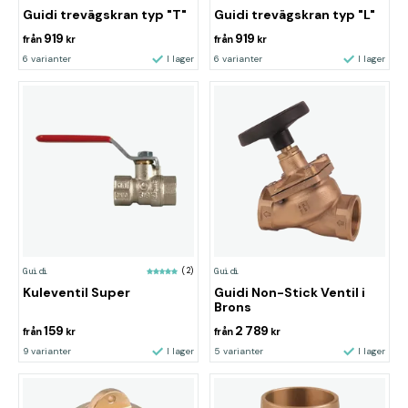
Guidi trevägskran typ "T"
Guidi trevägskran typ "L"
919
919
från
kr
från
kr
6 varianter
I lager
6 varianter
I lager
Guidi
(2)
Guidi
Kuleventil Super
Guidi Non-Stick Ventil i
Brons
159
2 789
från
kr
från
kr
9 varianter
I lager
5 varianter
I lager