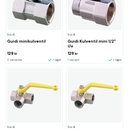
Guidi
Guidi
Guidi minikulventil
Guidi Kulventil mini 1/2"
i/u
129
129
kr
kr
2 varianter
I lager
1 variant
I lager
Guidi
Guidi