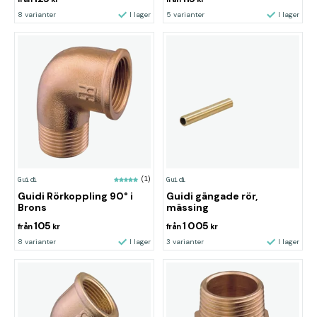
8 varianter
I lager
5 varianter
I lager
Guidi
(1)
Guidi
Guidi Rörkoppling 90° i
Guidi gängade rör,
Brons
mässing
105
1 005
från
kr
från
kr
8 varianter
I lager
3 varianter
I lager