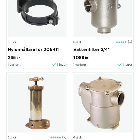
Guidi
Guidi
(1)
Nylonhållare för 205411
Vattenfilter 3/4"
265
1 089
kr
kr
1 variant
I lager
1 variant
I lager
Guidi
(2)
Guidi