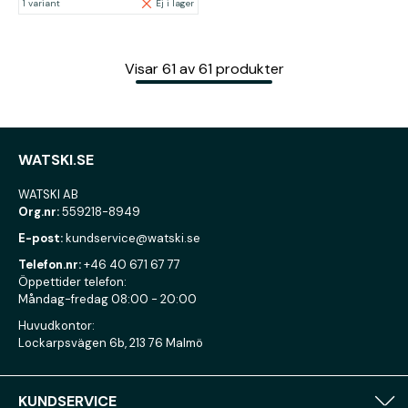
1 variant
Ej i lager
Visar
61
av
61
produkter
WATSKI.SE
WATSKI AB
Org.nr:
559218-8949
E-post:
kundservice@watski.se
Telefon.nr:
+46 40 671 67 77
Öppettider telefon:
Måndag-fredag 08:00 - 20:00
Huvudkontor:
Lockarpsvägen 6b, 213 76 Malmö
KUNDSERVICE