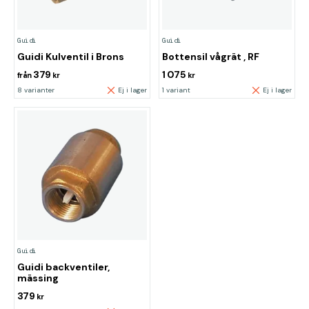
Guidi
Guidi
Guidi Kulventil i Brons
Bottensil vågrät , RF
379
1 075
från
kr
kr
8 varianter
Ej i lager
1 variant
Ej i lager
Guidi
Guidi backventiler,
mässing
379
kr