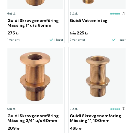
Guidi
Guidi
(3)
Guidi Skrovgenomföring
Guidi Vattenintag
Mässing 1" u/s 65mm
275
225
kr
från
kr
1 variant
I lager
7 varianter
I lager
Guidi
Guidi
(1)
Guidi Skrovgenomföring
Guidi Skrovgenomföring
Mässing 3/4" u/s 60mm
Mässing 1", 100mm
209
465
kr
kr