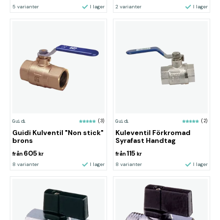
5 varianter
I lager
2 varianter
I lager
Guidi
(3)
Guidi
(2)
Guidi Kulventil "Non stick"
Kuleventil Förkromad
brons
Syrafast Handtag
605
115
från
kr
från
kr
8 varianter
I lager
8 varianter
I lager