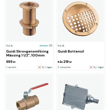
Guidi
(1)
Guidi
Guidi Skrovgenomföring
Guidi Bottensil
Mässing 1 1/2", 100mm
699
219
kr
från
kr
1 variant
Ej i lager
2 varianter
Ej i lager