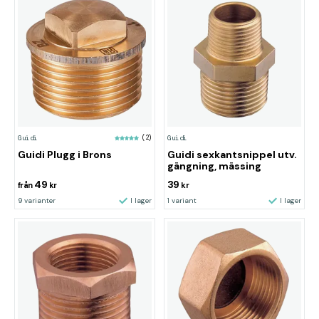
Guidi
(2)
Guidi
Guidi Plugg i Brons
Guidi sexkantsnippel utv.
gängning, mässing
49
39
från
kr
kr
9 varianter
I lager
1 variant
I lager