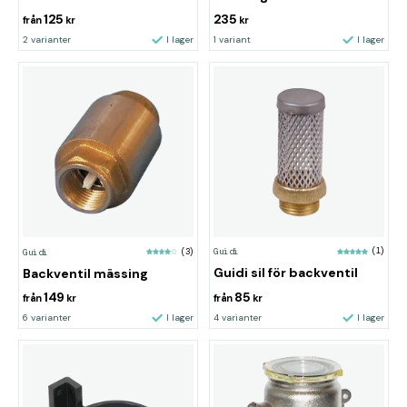
125
235
från
kr
kr
2 varianter
I lager
1 variant
I lager
Guidi
(1)
Guidi
(3)
Guidi sil för backventil
Backventil mässing
149
85
från
kr
från
kr
6 varianter
I lager
4 varianter
I lager