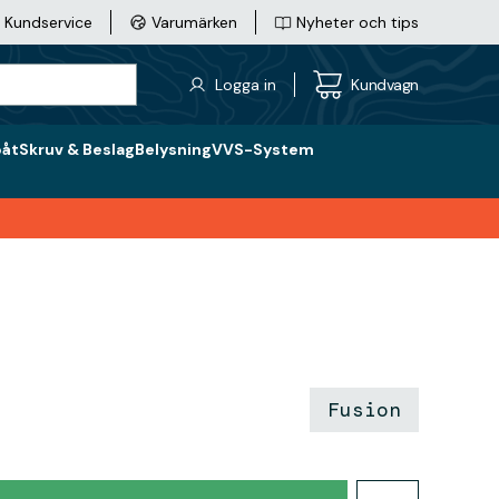
Kundservice
Varumärken
Nyheter och tips
Logga in
Kundvagn
båt
Skruv & Beslag
Belysning
VVS-System
Fusion