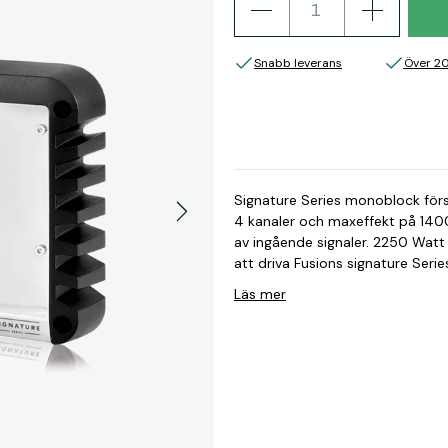
Snabb leverans
Över 2
Signature Series monoblock fö
4 kanaler och maxeffekt på 1400
av ingående signaler. 2250 Watt maxeffekt vid 1 ohms impedans Speciellt framtagen för
att driva Fusions signature Series subwoofers Signature Serie
Marine klassad Konform beläggning på elektroniken som skyddar mot salt och fukt för
Läs mer
att öka livslängden.