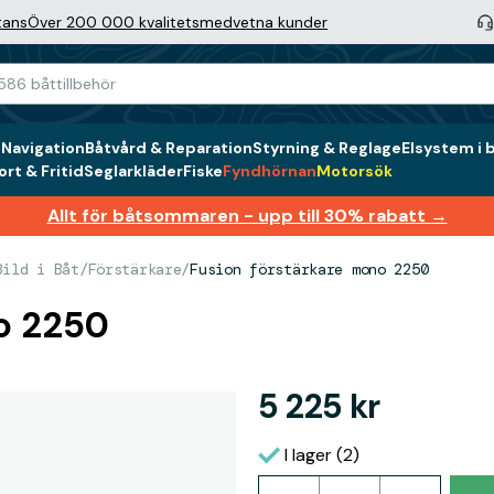
tans
Över 200 000 kvalitetsmedvetna kunder
g
Navigation
Båtvård & Reparation
Styrning & Reglage
Elsystem i 
rt & Fritid
Seglarkläder
Fiske
Fyndhörnan
Motorsök
Allt för båtsommaren - upp till 30% rabatt →
Bild i Båt
/
Förstärkare
/
Fusion förstärkare mono 2250
o 2250
5 225 kr
I lager (2)