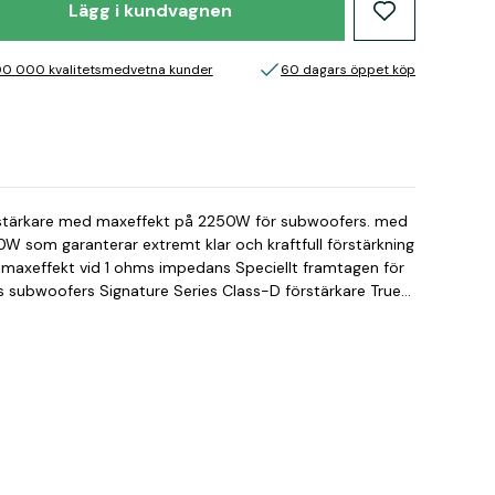
Lägg i kundvagnen
00 000 kvalitetsmedvetna kunder
60 dagars öppet köp
rstärkare med maxeffekt på 2250W för subwoofers. med
W som garanterar extremt klar och kraftfull förstärkning
s Class-D förstärkare True