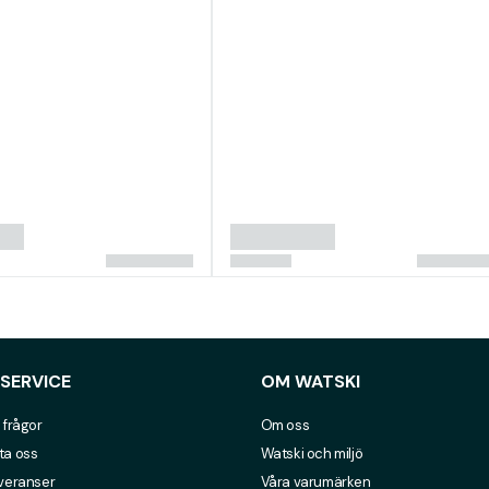
SERVICE
OM WATSKI
 frågor
Om oss
ta oss
Watski och miljö
everanser
Våra varumärken