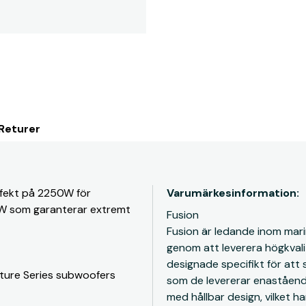
 Returer
fekt på 2250W för
Varumärkesinformation:
W som garanterar extremt
Fusion
Fusion är ledande inom mar
genom att leverera högkvalit
designade specifikt för att 
nature Series subwoofers
som de levererar enastående
med hållbar design, vilket h