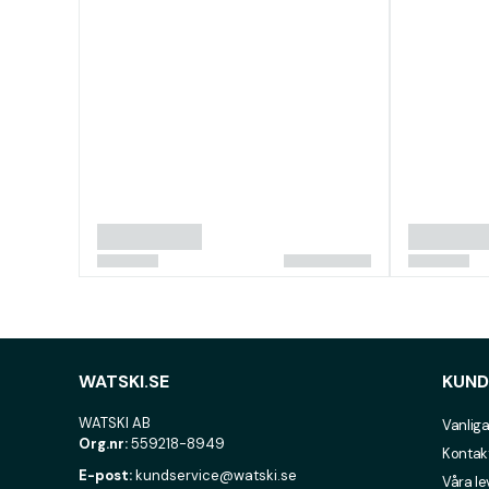
WATSKI.SE
KUND
WATSKI AB
Vanliga
Org.nr:
559218-8949
Kontak
E-post:
kundservice@watski.se
Våra l