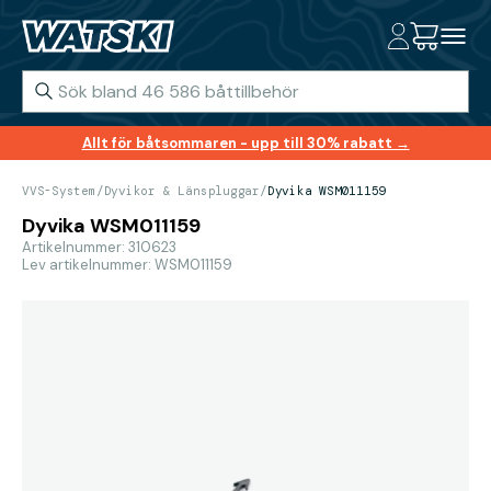
Allt för båtsommaren - upp till 30% rabatt →
VVS-System
/
Dyvikor & Länspluggar
/
Dyvika WSM011159
Dyvika WSM011159
Artikelnummer: 310623
Lev artikelnummer: WSM011159