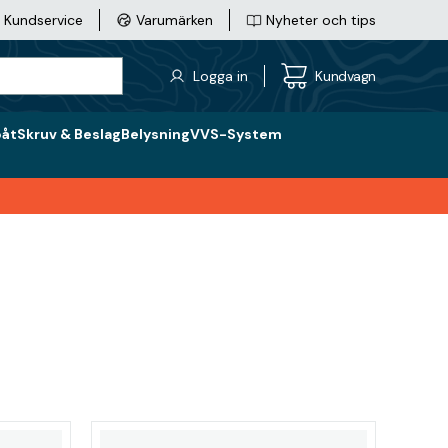
Kundservice
Varumärken
Nyheter och tips
Logga in
Kundvagn
båt
Skruv & Beslag
Belysning
VVS-System