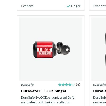
1 variant
I lager
1 variant
DuraSafe
DuraSafe
(5)
DuraSafe E-LOCK Singel
DuraSa
DuraSafe E-LOCK, ett universallås för
DuraSafe
marinelektronik. Enkel installation
universal