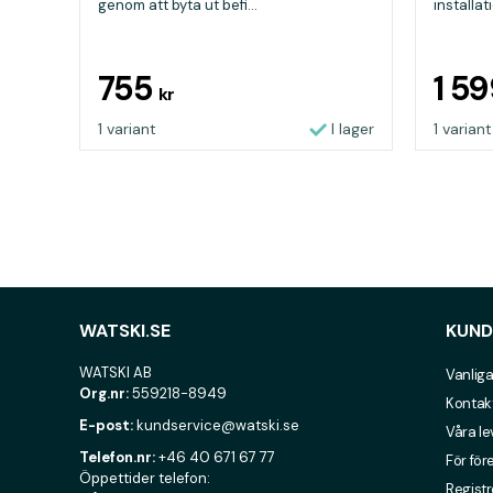
genom att byta ut befi...
installat
755
1 5
kr
1 variant
I lager
1 variant
WATSKI.SE
KUND
WATSKI AB
Vanliga
Org.nr:
559218-8949
Kontak
E-post:
kundservice@watski.se
Våra l
Telefon.nr:
+46 40 671 67 77
För för
Öppettider telefon:
Registr