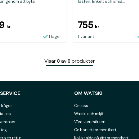
ion genom att byta ...
fästen. Enkelt och smid...
99
755
kr
kr
I lager
1 variant
Visar
8
av
8
produkter
SERVICE
OM WATSKI
 frågor
Om oss
ta oss
Watski och miljö
everanser
Våra varumärken
etag
Ge bort ett presentkort
era en retur
Kolla saldo på ditt presentkort