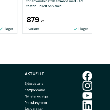
för användning tillsammans med RAM-
fästen. Enkelt och smid...
879
kr
I lager
1 variant
I lager
AKTUELLT
Sjöassistans
Kampanjvaror
Nyheter och tips
Produktnyheter
Återkallelser