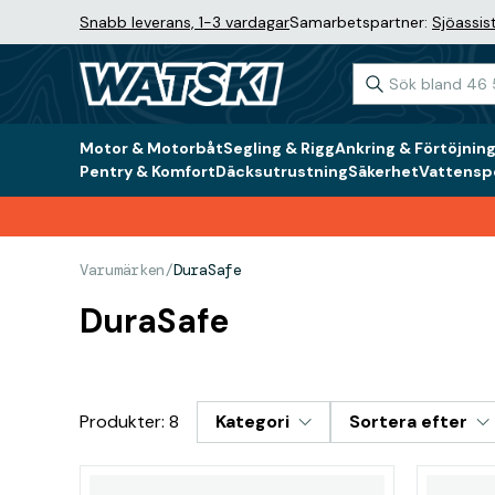
Snabb leverans, 1-3 vardagar
Samarbetspartner:
Sjöassis
Motor & Motorbåt
Segling & Rigg
Ankring & Förtöjnin
Pentry & Komfort
Däcksutrustning
Säkerhet
Vattenspo
Varumärken
/
DuraSafe
DuraSafe
Produkter: 8
Kategori
Sortera efter