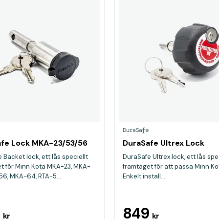
DuraSafe
fe Lock MKA-23/53/56
DuraSafe Ultrex Lock
Backet lock, ett lås speciellt
DuraSafe Ultrex lock, ett lås spe
t för Minn Kota MKA-23, MKA-
framtaget för att passa Minn Kot
6, MKA-64, RTA-5...
Enkelt install...
5
849
kr
kr