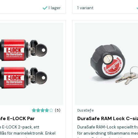
I lager
1 variant
DuraSafe
(5)
fe E-LOCK Par
DuraSafe RAM Lock C-si
 E-LOCK 2-pack, ett
DuraSafe RAM-Lock speciellt f
lås för marinelektronik. Enkel
för användning tillsammans m