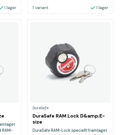
I lager
1 variant
I lager
DuraSafe
ze
DuraSafe RAM Lock D&amp;E-
size
ramtaget
ed RAM-
DuraSafe RAM-Lock speciellt framtaget