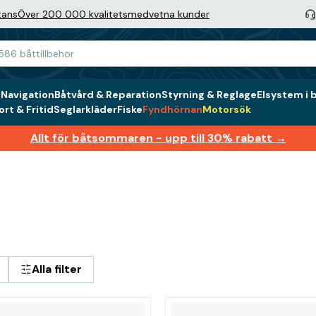
tans
Över 200 000 kvalitetsmedvetna kunder
g
Navigation
Båtvård & Reparation
Styrning & Reglage
Elsystem i 
rt & Fritid
Seglarkläder
Fiske
Fyndhörnan
Motorsök
Allt för båtsommaren - upp till 30% rabatt →
Alla filter