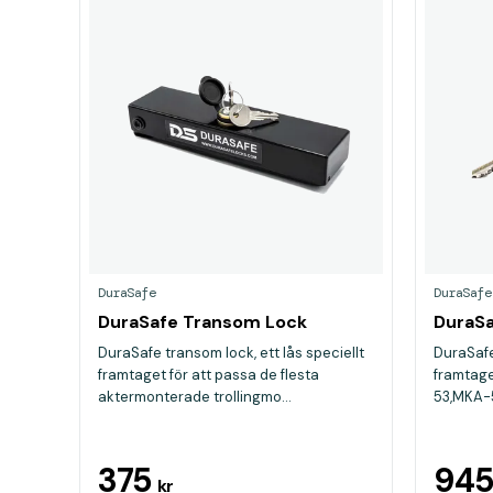
DuraSafe
DuraSafe
DuraSafe Transom Lock
DuraSa
DuraSafe transom lock, ett lås speciellt
DuraSafe 
framtaget för att passa de flesta
framtage
aktermonterade trollingmo...
53,MKA-5
375
94
kr