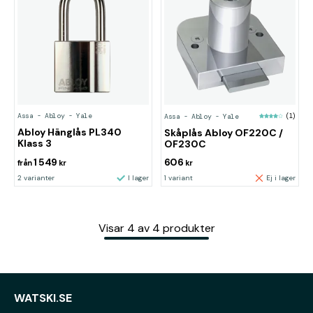
Assa - Abloy - Yale
Assa - Abloy - Yale
(1)
Abloy Hänglås PL340
Skåplås Abloy OF220C /
Klass 3
OF230C
1 549
606
från
kr
kr
2 varianter
I lager
1 variant
Ej i lager
Visar
4
av
4
produkter
WATSKI.SE