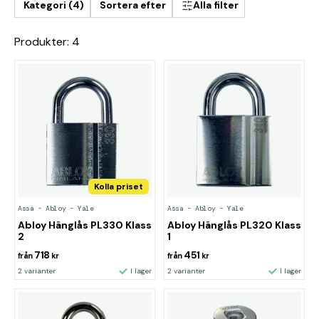
Kategori (4)
Sortera efter
Alla filter
Produkter: 4
Kolla priset
Assa - Abloy - Yale
Assa - Abloy - Yale
Abloy Hänglås PL330 Klass
Abloy Hänglås PL320 Klass
2
1
718
451
från
kr
från
kr
2 varianter
I lager
2 varianter
I lager