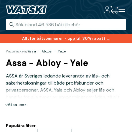
Allt för båtsommaren - upp till 30% rabatt →
Varumärken
/
Assa - Abloy - Yale
Assa - Abloy - Yale
ASSA är Sveriges ledande leverantör av lås- och
säkerhetslösningar till både proffskunder och
privatpersoner. ASSA, Yale och Abloy säljer lås och
hänglås för alla typer av användningsområden, till allt
från verktygslådan och skåpen på gymmet till båten
Visa mer
och motorcykeln.
Populära filter