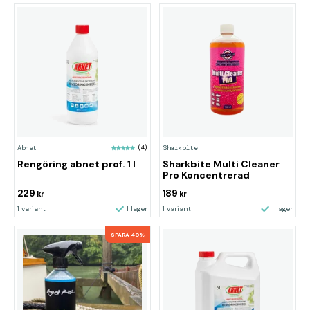
Abnet
(4)
Sharkbite
Rengöring abnet prof. 1 l
Sharkbite Multi Cleaner
Pro Koncentrerad
229
189
kr
kr
1 variant
I lager
1 variant
I lager
SPARA 40%