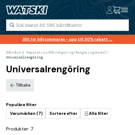
Allt för båtsommaren - upp till 30% rabatt →
Båtvård & Reparation
/
Båtrengöring
/
Rengöringsmedel
/
Universalrengöring
Universalrengöring
Tillbaka
Populära filter
Varumärken (7)
Sortera efter
Alla filter
Produkter: 7