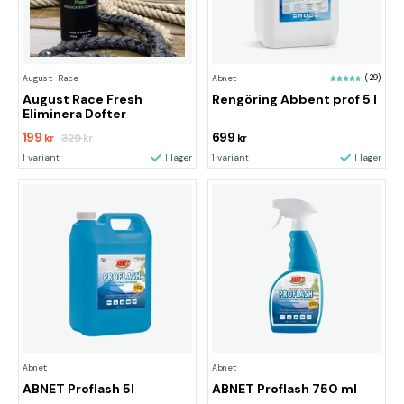
August Race
Abnet
(29)
August Race Fresh
Rengöring Abbent prof 5 l
Eliminera Dofter
199
699
329
kr
kr
kr
1 variant
I lager
1 variant
I lager
Abnet
Abnet
ABNET Proflash 5l
ABNET Proflash 750 ml