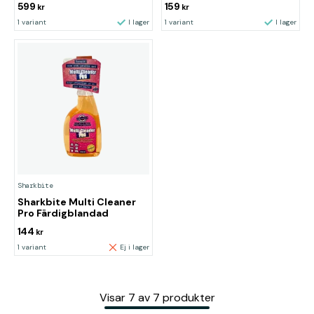
599
159
kr
kr
1 variant
I lager
1 variant
I lager
Sharkbite
Sharkbite Multi Cleaner
Pro Färdigblandad
144
kr
1 variant
Ej i lager
Visar
7
av
7
produkter