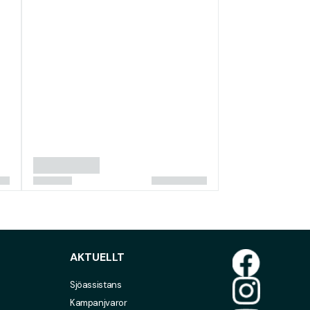
AKTUELLT
Sjöassistans
Kampanjvaror