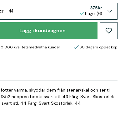
375 kr
tr. 44
I lager (6)
Lägg i kundvagnen
00 000 kvalitetsmedvetna kunder
60 dagars öppet köp
a fötter varma, skyddar dem från stenar/skal och ser till
 1852 neopren boots svart stl. 43 Färg: Svart Skostorlek:
vart stl. 44 Färg: Svart Skostorlek: 44