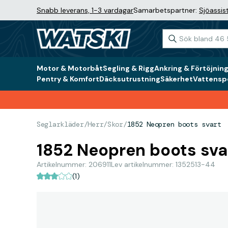
Snabb leverans, 1-3 vardagar
Samarbetspartner:
Sjöassis
Motor & Motorbåt
Segling & Rigg
Ankring & Förtöjnin
Pentry & Komfort
Däcksutrustning
Säkerhet
Vattenspo
Seglarkläder
/
Herr
/
Skor
/
1852 Neopren boots svart
1852 Neopren boots sva
Artikelnummer: 206911
Lev artikelnummer: 1352513-44
(1)