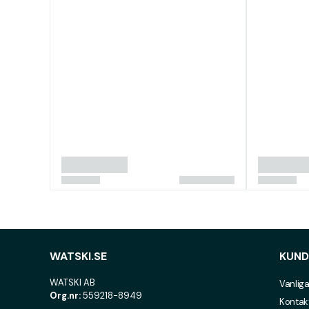
WATSKI.SE
KUND
WATSKI AB
Vanliga
Org.nr:
559218-8949
Kontak