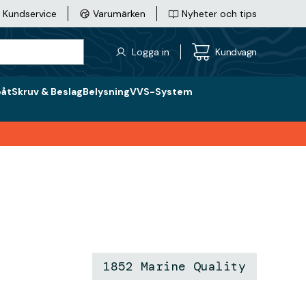
Kundservice
Varumärken
Nyheter och tips
Logga in
Kundvagn
båt
Skruv & Beslag
Belysning
VVS-System
1852 Marine Quality