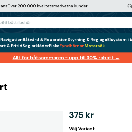
tans
Över 200 000 kvalitetsmedvetna kunder
g
Navigation
Båtvård & Reparation
Styrning & Reglage
Elsystem i 
rt & Fritid
Seglarkläder
Fiske
Fyndhörnan
Motorsök
Allt för båtsommaren - upp till 30% rabatt →
rt
375 kr
Välj Variant