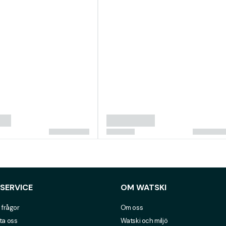
SERVICE
OM WATSKI
 frågor
Om oss
ta oss
Watski och miljö