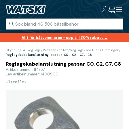
Allt för båtsommaren - upp till 30% rabatt →
Styrning & Reglage
/
Reglagekablar
/
Reglagekabel anslutningar
/
Reglagekabelanslutning passar C0, C2, C7, C8
Reglagekabelanslutning passar C0, C2, C7, C8
Artikelnummer: 114757
Lev artikelnummer: 1400900
Ultraflex