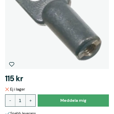
115 kr
Ej i lager
Meddela mig
Snabb leverans