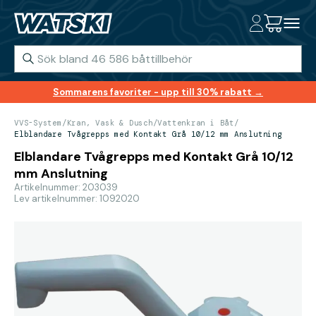
Sommarens favoriter - upp till 30% rabatt →
VVS-System
/
Kran, Vask & Dusch
/
Vattenkran i Båt
/
Elblandare Tvågrepps med Kontakt Grå 10/12 mm Anslutning
Elblandare Tvågrepps med Kontakt Grå 10/12
mm Anslutning
Artikelnummer: 203039
Lev artikelnummer: 1092020