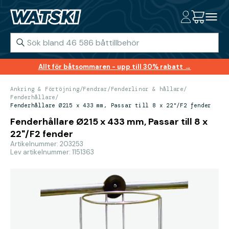
Allt för båtsommaren - upp till 30% rabatt →
Ankring & Förtöjning
/
Fendrar
/
Fenderlinor & hållare
/
Fenderhållare
/
Fenderhållare Ø215 x 433 mm, Passar till 8 x 22"/F2 fender
Fenderhållare Ø215 x 433 mm, Passar till 8 x
22"/F2 fender
Artikelnummer: 203253
Lev artikelnummer: 1151363