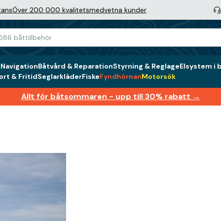
tans
Över 200 000 kvalitetsmedvetna kunder
g
Navigation
Båtvård & Reparation
Styrning & Reglage
Elsystem i 
rt & Fritid
Seglarkläder
Fiske
Fyndhörnan
Motorsök
Allt för båtsommaren - upp till 30% rabatt →