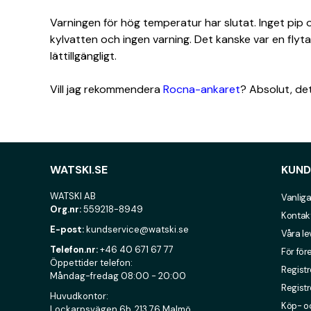
Varningen för hög temperatur har slutat. Inget pip 
kylvatten och ingen varning. Det kanske var en flyt
lättillgängligt.
Vill jag rekommendera
Rocna-ankaret
? Absolut, de
WATSKI.SE
KUND
WATSKI AB
Vanliga
Org.nr:
559218-8949
Kontak
E-post:
kundservice@watski.se
Våra l
Telefon.nr:
+46 40 671 67 77
För för
Öppettider telefon:
Registr
Måndag-fredag 08:00 - 20:00
Registr
Huvudkontor:
Köp- oc
Lockarpsvägen 6b, 213 76 Malmö