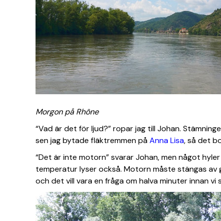
Morgon på Rhône
“Vad är det för ljud?” ropar jag till Johan. Stämnin
sen jag bytade fläktremmen på
Anna Lisa
, så det b
“Det är inte motorn” svarar Johan, men något hyler 
temperatur lyser också. Motorn måste stängas av ge
och det vill vara en fråga om halva minuter innan v