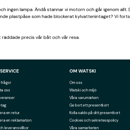
och ingen lampa. Ändå stannar vi motorn och går igenom allt. 
ande plastpåse som hade blockerat kylvattenintaget? Vi forts
t räddade precis vår båt och vår resa.
SERVICE
OM WATSKI
 frågor
Om oss
ta oss
Watski och miljö
everanser
Våra varumärken
etag
Ge bort ett presentkort
era en retur
Kolla saldo på ditt presentkort
era en reklamation
Cookies och sekretesspolicy
h leveransvillkor
Våra samarbeten