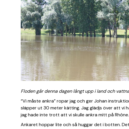
Floden går denna dagen långt upp i land och vattna
“Vi måste ankra” ropar jag och ger Johan instruktio
släpper ut 30 meter kätting. Jag glädjs över att vi h
jag hade inte trott att vi skulle ankra mitt på Rhône.
Ankaret hoppar lite och så huggar det i botten. Det v