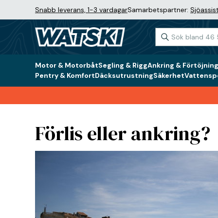
Snabb leverans, 1-3 vardagar
Samarbetspartner:
Sjöassis
Motor & Motorbåt
Segling & Rigg
Ankring & Förtöjnin
Pentry & Komfort
Däcksutrustning
Säkerhet
Vattenspo
Förlis eller ankring?