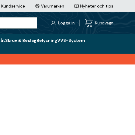
Kundservice
Varumärken
Nyheter och tips
Logga in
Kundvagn
båt
Skruv & Beslag
Belysning
VVS-System