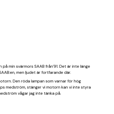
en på min svärmors SAAB från´91. Det är inte länge
 SAAB:en, men ljudet är fortfarande där.
l motorn. Den röda lampan som varnar för hög
ps medström, stänger vi motorn kan vi inte styra
medström vågar jag inte tänka på.