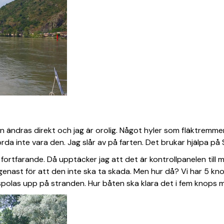
gen ändras direkt och jag är orolig. Något hyler som fläktremm
orda inte vara den. Jag slår av på farten. Det brukar hjälpa på
fortfarande. Då upptäcker jag att det är kontrollpanelen til
nast för att den inte ska ta skada. Men hur då? Vi har 5 kno
i spolas upp på stranden. Hur båten ska klara det i fem knops 