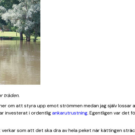
r träden.
ner om att styra upp emot strömmen medan jag själv lossar an
ar investerat i ordentlig
ankarutrustning
. Egentligen var det f
erkar som att det ska dra av hela peket när kättingen sträcks. 