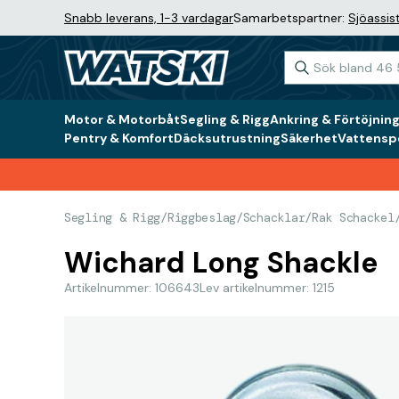
Snabb leverans, 1-3 vardagar
Samarbetspartner:
Sjöassis
Motor & Motorbåt
Segling & Rigg
Ankring & Förtöjnin
Pentry & Komfort
Däcksutrustning
Säkerhet
Vattenspo
Segling & Rigg
/
Riggbeslag
/
Schacklar
/
Rak Schackel
Wichard Long Shackle
Artikelnummer: 106643
Lev artikelnummer: 1215