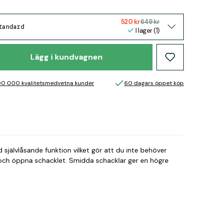
520 kr
649 kr
tandard
I lager (1)
Lägg i kundvagnen
00 000 kvalitetsmedvetna kunder
60 dagars öppet köp
självlåsande funktion vilket gör att du inte behöver
och öppna schacklet. Smidda schacklar ger en högre