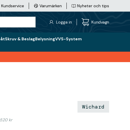
Kundservice
Varumärken
Nyheter och tips
Logga in
Kundvagn
båt
Skruv & Beslag
Belysning
VVS-System
Wichard
 520 kr