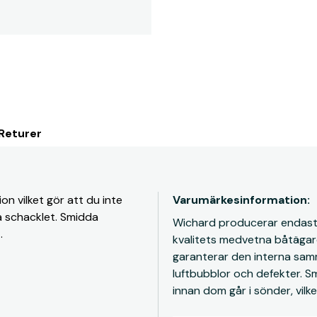
 Returer
n vilket gör att du inte
Varumärkesinformation:
 schacklet. Smidda
Wichard producerar endast c
.
kvalitets medvetna båtägar
garanterar den interna samma
luftbubblor och defekter. Sm
innan dom går i sönder, vilk