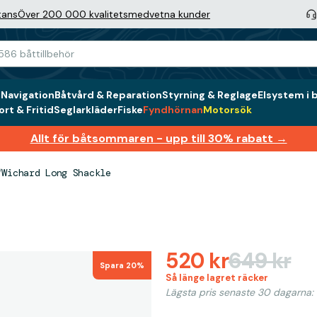
tans
Över 200 000 kvalitetsmedvetna kunder
g
Navigation
Båtvård & Reparation
Styrning & Reglage
Elsystem i 
rt & Fritid
Seglarkläder
Fiske
Fyndhörnan
Motorsök
Allt för båtsommaren - upp till 30% rabatt →
/
Wichard Long Shackle
520 kr
649 kr
Spara 20%
Så länge lagret räcker
Lägsta pris senaste 30 dagarna: