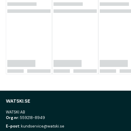
WATSKI.SE
WATSKI AB
Org.nr:
559218-8949
E-post:
kundservice@watski.se