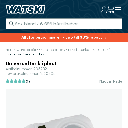
Allt för båtsommaren - upp till 30% rabatt →
Motor & Motorbåt
/
Bränslesystem
/
Bränsletankar & Dunkar
/
Universaltank i plast
Universaltank i plast
Artikelnummer: 205282
Lev artikelnummer: 1530305
Nuova Rade
(1)