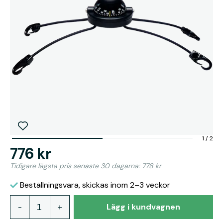
1
/
2
776 kr
Tidigare lägsta pris senaste 30 dagarna: 778 kr
Beställningsvara, skickas inom 2–3 veckor
Lägg i kundvagnen