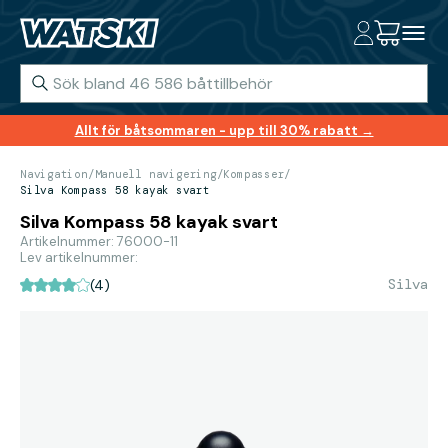
Allt för båtsommaren - upp till 30% rabatt →
Navigation
/
Manuell navigering
/
Kompasser
/
Silva Kompass 58 kayak svart
Silva Kompass 58 kayak svart
Artikelnummer: 76000-11
Lev artikelnummer:
Silva
(4)