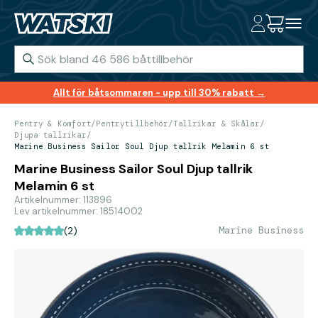
Allt för båtsommaren - upp till 30% rabatt →
Pentry & Komfort
/
Pentrytillbehör
/
Tallrikar & Skålar
/
Djupa tallrikar
/
Marine Business Sailor Soul Djup tallrik Melamin 6 st
Marine Business Sailor Soul Djup tallrik
Melamin 6 st
Artikelnummer: 113896
Lev artikelnummer: 18514002
Marine Business
(2)