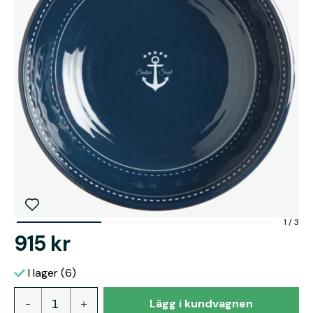
1
/
3
915 kr
I lager (6)
Lägg i kundvagnen