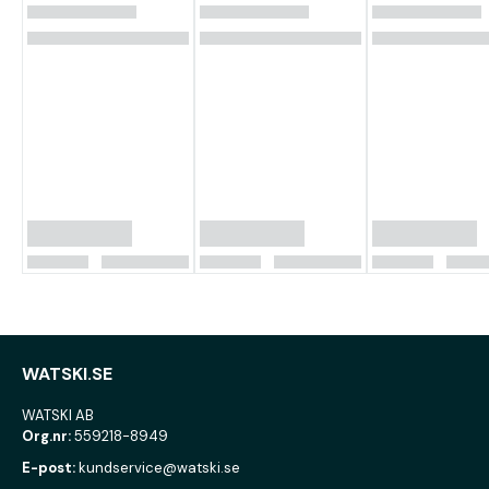
WATSKI.SE
WATSKI AB
Org.nr:
559218-8949
E-post:
kundservice@watski.se