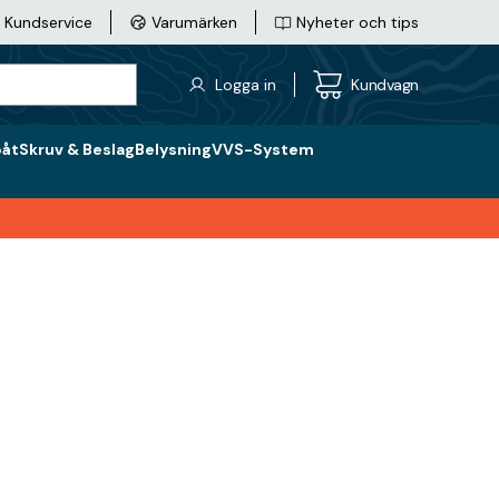
Kundservice
Varumärken
Nyheter och tips
Logga in
Kundvagn
båt
Skruv & Beslag
Belysning
VVS-System