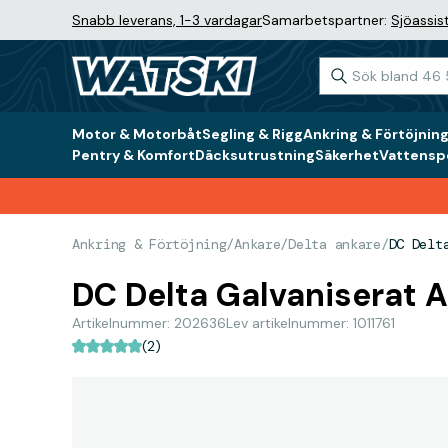
Snabb leverans, 1-3 vardagar
Samarbetspartner:
Sjöassis
Motor & Motorbåt
Segling & Rigg
Ankring & Förtöjnin
Pentry & Komfort
Däcksutrustning
Säkerhet
Vattenspo
Ankring & Förtöjning
/
Ankare
/
Delta ankare
/
DC Delt
DC Delta Galvaniserat 
Artikelnummer: 202636
Lev artikelnummer: 1011761
(2)