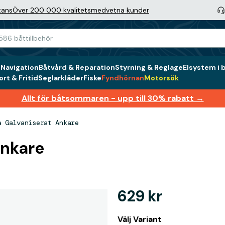
tans
Över 200 000 kvalitetsmedvetna kunder
g
Navigation
Båtvård & Reparation
Styrning & Reglage
Elsystem i 
rt & Fritid
Seglarkläder
Fiske
Fyndhörnan
Motorsök
Allt för båtsommaren - upp till 30% rabatt →
a Galvaniserat Ankare
Ankare
629 kr
Välj Variant