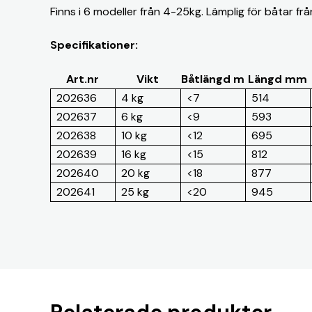
Finns i 6 modeller från 4-25kg. Lämplig för båtar fr
Specifikationer:
Art.nr
Vikt
Båtlängd m
Längd mm
202636
4 kg
<7
514
202637
6 kg
<9
593
202638
10 kg
<12
695
202639
16 kg
<15
812
202640
20 kg
<18
877
202641
25 kg
<20
945