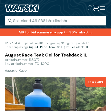
Allt för båtsommaren - upp till 30% rabatt →
Båtvård & Reparation
/
Båtrengöring
/
Rengöringsmedel
/
Teakrengöring
/
August Race Teak Gel för Teakdäck 1L
August Race Teak Gel för Teakdäck 1L
Artikelnummer: 138072
Lev artikelnummer: TG-1000
August Race
Spara 40%