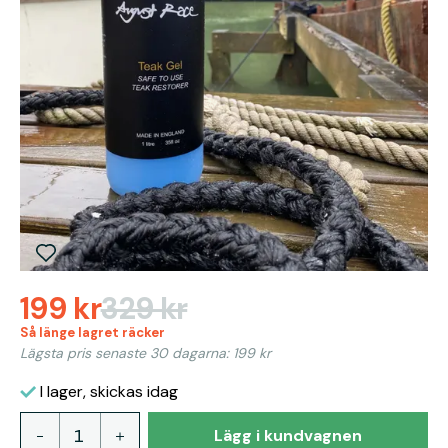
199 kr
329 kr
Så länge lagret räcker
Lägsta pris senaste 30 dagarna: 199 kr
I lager, skickas idag
Lägg i kundvagnen