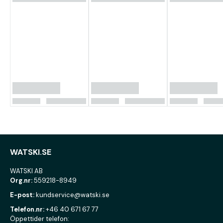
WATSKI.SE
WATSKI AB
Org.nr:
559218-8949
E-post:
kundservice@watski.se
Telefon.nr:
+46 40 671 67 77
Öppettider telefon: