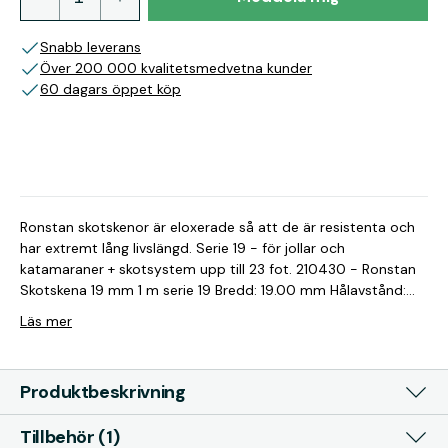
Snabb leverans
Över 200 000 kvalitetsmedvetna kunder
60 dagars öppet köp
Ronstan skotskenor är eloxerade så att de är resistenta och
har extremt lång livslängd. Serie 19 - för jollar och
katamaraner + skotsystem upp till 23 fot. 210430 - Ronstan
Skotskena 19 mm 1 m serie 19 Bredd: 19.00 mm Hålavstånd:
100 mm Längd: 996 mm Passar till: Serie 19 Vikt: 310 g 210429
Läs mer
- Ronstan Skotskena 19 mm 1,5 m serie 19 Bredd: 19.00 mm
Hålavstånd: 100 mm Längd: 1496 mm Passar till: Serie 19 Vikt:
465 g
Produktbeskrivning
Tillbehör (1)