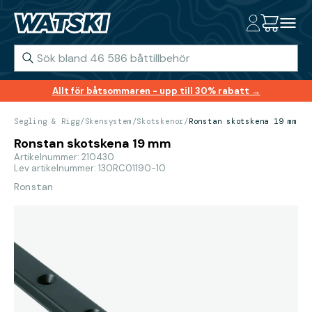
Allt för båtsommaren - upp till 30% rabatt →
Segling & Rigg
/
Skensystem
/
Skotskenor
/
Ronstan skotskena 19 mm
Ronstan skotskena 19 mm
Artikelnummer: 210430
Lev artikelnummer: 130RC01190-10
Ronstan