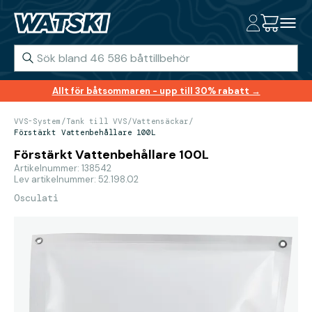
Allt för båtsommaren - upp till 30% rabatt →
VVS-System
/
Tank till VVS
/
Vattensäckar
/
Förstärkt Vattenbehållare 100L
Förstärkt Vattenbehållare 100L
Artikelnummer: 138542
Lev artikelnummer: 52.198.02
Osculati