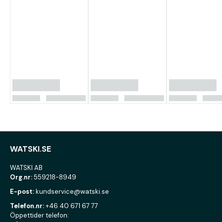
WATSKI.SE
WATSKI AB
Org.nr:
559218-8949
E-post:
kundservice@watski.se
Telefon.nr:
+46 40 671 67 77
Öppettider telefon: