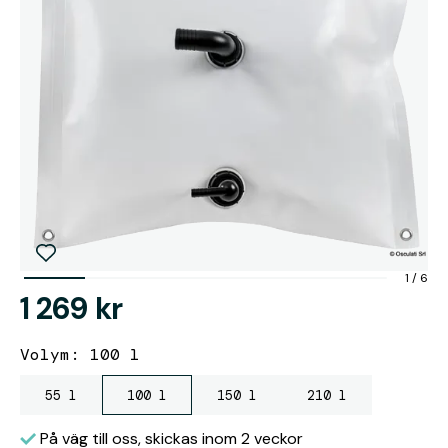
1
/
6
1 269 kr
Volym: 100 l
55 l
100 l
150 l
210 l
På väg till oss, skickas inom 2 veckor