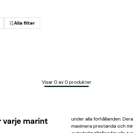
Alla filter
Visar
0
av
0
produkter
under alla förhållanden. Der
varje marint
maximera prestanda och minim