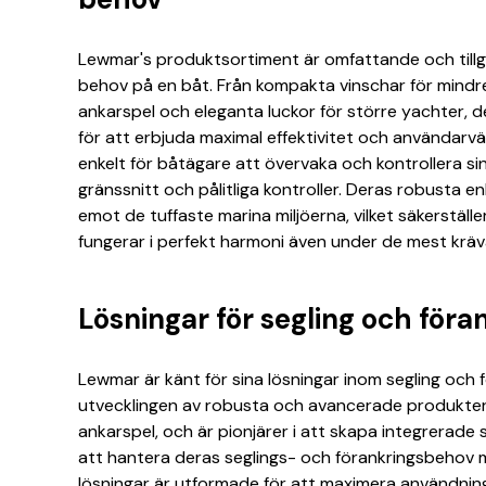
Lewmar's produktsortiment är omfattande och till
behov på en båt. Från kompakta vinschar för mindre s
ankarspel och eleganta luckor för större yachter, 
för att erbjuda maximal effektivitet och användarv
enkelt för båtägare att övervaka och kontrollera si
gränssnitt och pålitliga kontroller. Deras robusta e
emot de tuffaste marina miljöerna, vilket säkerställ
fungerar i perfekt harmoni även under de mest krä
Lösningar för segling och föra
Lewmar är känt för sina lösningar inom segling och 
utvecklingen av robusta och avancerade produkte
ankarspel, och är pionjärer i att skapa integrerad
att hantera deras seglings- och förankringsbehov m
lösningar är utformade för att maximera användninge