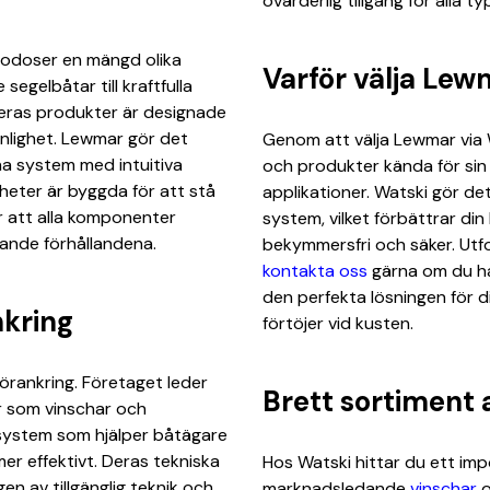
ovärderlig tillgång för alla t
godoser en mängd olika
Varför välja Lew
egelbåtar till kraftfulla
deras produkter är designade
änlighet. Lewmar gör det
Genom att välja Lewmar via W
na system med intuitiva
och produkter kända för sin 
nheter är byggda för att stå
applikationer. Watski gör det
er att alla komponenter
system, vilket förbättrar d
vande förhållandena.
bekymmersfri och säker. Ut
kontakta oss
gärna om du har
den perfekta lösningen för d
nkring
förtöjer vid kusten.
förankring. Företaget leder
Brett sortiment
r som vinschar och
e system som hjälper båtägare
er effektivt. Deras tekniska
Hos Watski hittar du ett im
n av tillgänglig teknik och
marknadsledande
vinschar
o