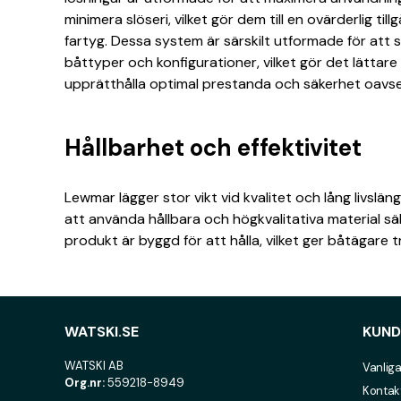
minimera slöseri, vilket gör dem till en ovärderlig ti
fartyg. Dessa system är särskilt utformade för att 
båttyper och konfigurationer, vilket gör det lättare
upprätthålla optimal prestanda och säkerhet oavse
Hållbarhet och effektivitet
Lewmar lägger stor vikt vid kvalitet och lång livslä
att använda hållbara och högkvalitativa material säk
produkt är byggd för att hålla, vilket ger båtägare tr
WATSKI.SE
KUND
WATSKI AB
Vanliga
Org.nr:
559218-8949
Kontak