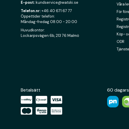
E-post:
kundservice@watski.se
Våra l
Telefon.nr:
+46 40 671 67 77
För för
Öppettider telefon:
Registr
Måndag-fredag 08:00 - 20:00
Registr
Huvudkontor:
Köp- oc
Lockarpsvägen 6b, 213 76 Malmö
ODR
Tjänste
Betalsätt
60 dagars