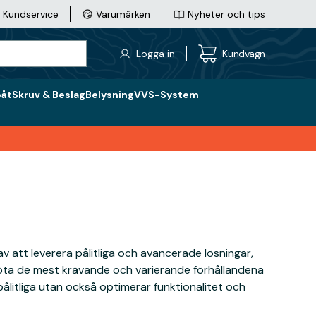
Kundservice
Varumärken
Nyheter och tips
Logga in
Kundvagn
båt
Skruv & Beslag
Belysning
VVS-System
v att leverera pålitliga och avancerade lösningar,
möta de mest krävande och varierande förhållandena
ålitliga utan också optimerar funktionalitet och