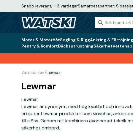
Snabb leverans, 1-3 vardagar
Samarbetspartner:
Sjöassis
Motor & Motorbåt
Segling & Rigg
Ankring & Förtöjnin
Pentry & Komfort
Däcksutrustning
Säkerhet
Vattenspo
Varumärken
/
Lewmar
Lewmar
Lewmar
Lewmar är synonymt med hög kvalitet och innovation 
erbjuder Lewmar produkter som vinschar, ankarspel
till sjöss. Genom att kombinera avancerad teknik me
säkerhet ombord.