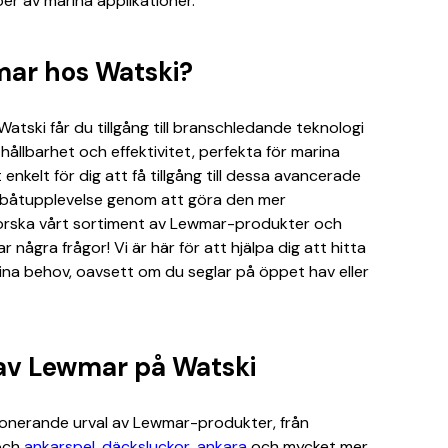
yper av marina applikationer.
mar hos Watski?
atski får du tillgång till branschledande teknologi
hållbarhet och effektivitet, perfekta för marina
 enkelt för dig att få tillgång till dessa avancerade
in båtupplevelse genom att göra den mer
forska vårt sortiment av Lewmar-produkter och
 några frågor! Vi är här för att hjälpa dig att hitta
ina behov, oavsett om du seglar på öppet hav eller
 av Lewmar på Watski
ponerande urval av Lewmar-produkter, från
ch
ankarspel
,
däcksluckor
,
ankara
och mycket mer.