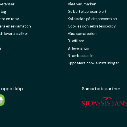
everanser
Våra varumärken
etag
Ge bort ett presentkort
era en retur
Kolla saldo på ditt presentkort
era en reklamation
Cookies och sekretesspolicy
h leveransvillkor
Våra samarbeten
Bli affiliate
r
Bli leverantör
Bli ambassadör
Uppdatera cookie inställningar
 öppet köp
Samarbetspartner