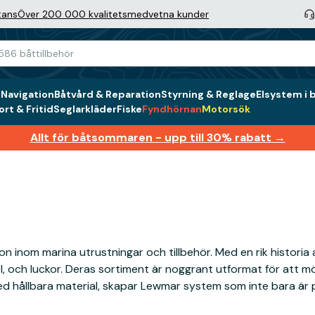
tans
Över 200 000 kvalitetsmedvetna kunder
g
Navigation
Båtvård & Reparation
Styrning & Reglage
Elsystem i 
rt & Fritid
Seglarkläder
Fiske
Fyndhörnan
Motorsök
Allt för båtsommaren - upp till 30% rabatt →
inom marina utrustningar och tillbehör. Med en rik historia a
, och luckor. Deras sortiment är noggrant utformat för att 
d hållbara material, skapar Lewmar system som inte bara är p