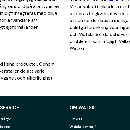
llgång ombord på alla typer av
Vi har valt att inkludera ett
smidigt integreras med olika
av deras högkvalitativa ekos
 för användare att
att du får den bästa möjlig
tt sjöförhållanden.
pålitliga förankringslösninga
och Watski det du behöver fö
problemfri som möjligt. Väl
Watski!
ngd i sina produkter. Genom
erställer de att varje
ygghet och tillförlitlighet
SERVICE
OM WATSKI
 frågor
Om oss
ta oss
Watski och miljö